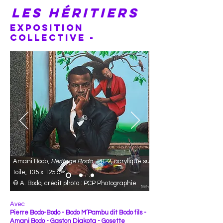
les héritiers
EXPOSITION
COLLECTIVE
-
Amani Bodo,
Héritage Bodo,
2022, acrylique sur
toile, 135 x 125 cm
© A. Bodo, crédit photo : PCP Photographie
Avec
Pierre Bodo-Bodo - Bodo M’Pambu dit Bodo fils -
Amani Bodo - Gaston Diakota - Gosette